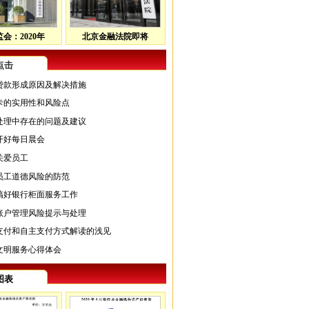
会：2020年
北京金融法院即将
点击
贷款形成原因及解决措施
卡的实用性和风险点
处理中存在的问题及建议
开好每日晨会
关爱员工
员工道德风险的防范
搞好银行柜面服务工作
账户管理风险提示与处理
支付和自主支付方式解读的浅见
文明服务心得体会
图表