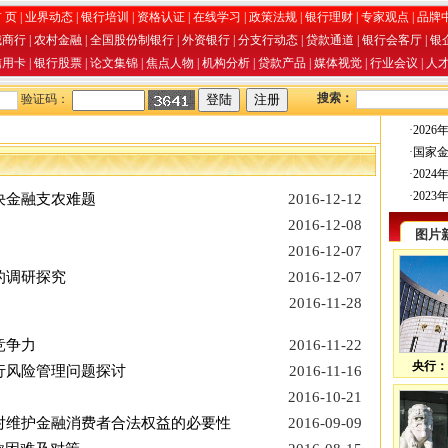
 页
|
业界动态
|
银行培训
|
资格认证
|
在线学习
|
政策法规
|
银行理财
|
专家观点
|
品牌
城商行
|
农村金融
|
全国股份制银行
|
外资银行
|
分支行动态
|
贷款通道
|
银行会客厅
|
银
信用卡
|
银行股票
|
论文集锦
|
焦点人物
|
机构分析
|
贷款产品
|
媒体视觉
|
行业会议
|
人
搜索：
验证码：
·
202
·
国家
·
202
·
202
决金融支农难题
2016-12-12
2016-12-08
图片
2016-12-07
的调研探究
2016-12-07
2016-11-28
竞争力
2016-11-22
央行：
行风险管理问题探讨
2016-11-16
2016-10-21
对维护金融消费者合法权益的必要性
2016-09-09