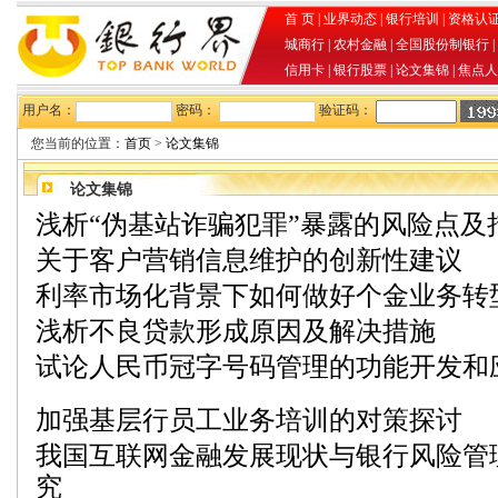
首 页
|
业界动态
|
银行培训
|
资格认
城商行
|
农村金融
|
全国股份制银行
|
信用卡
|
银行股票
|
论文集锦
|
焦点人
用户名：
密码：
验证码：
您当前的位置：
首页
>
论文集锦
论文集锦
浅析“伪基站诈骗犯罪”暴露的风险点及
关于客户营销信息维护的创新性建议
利率市场化背景下如何做好个金业务转
浅析不良贷款形成原因及解决措施
试论人民币冠字号码管理的功能开发和
加强基层行员工业务培训的对策探讨
我国互联网金融发展现状与银行风险管
究