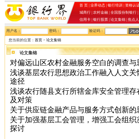
首 页
|
业界动态
|
银行培训
|
资格认
城商行
|
农村金融
|
全国股份制银行
|
信用卡
|
银行股票
|
论文集锦
|
焦点人
用户名：
密码：
验证码：
您当前的位置：
首页
>
论文集锦
论文集锦
对偏远山区农村金融服务空白的调查与
浅谈基层农行思想政治工作融入人文关
途径
浅谈农行随县支行所辖金库安全管理存
及对策
关于供应链金融产品与服务方式创新的
关于加强基层工会管理，增强工会组织
探讨