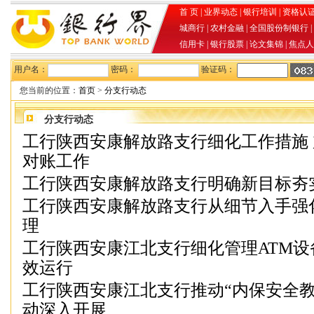
首 页
|
业界动态
|
银行培训
|
资格认
城商行
|
农村金融
|
全国股份制银行
|
信用卡
|
银行股票
|
论文集锦
|
焦点人
用户名：
密码：
验证码：
您当前的位置：
首页
>
分支行动态
分支行动态
工行陕西安康解放路支行细化工作措施
对账工作
工行陕西安康解放路支行明确新目标夯
工行陕西安康解放路支行从细节入手强
理
工行陕西安康江北支行细化管理ATM设
效运行
工行陕西安康江北支行推动“内保安全教
动深入开展