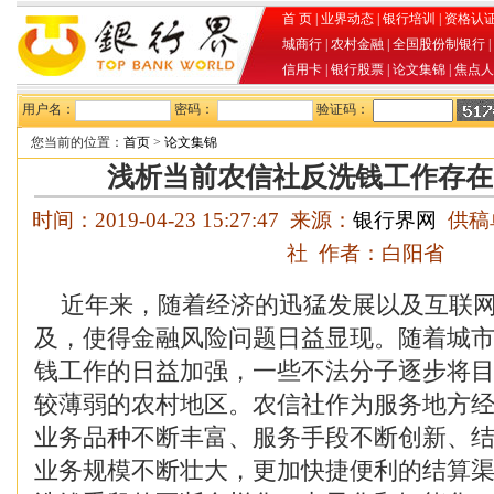
首 页
|
业界动态
|
银行培训
|
资格认
城商行
|
农村金融
|
全国股份制银行
|
信用卡
|
银行股票
|
论文集锦
|
焦点人
用户名：
密码：
验证码：
您当前的位置：
首页
>
论文集锦
浅析当前农信社反洗钱工作存在
时间：2019-04-23 15:27:47 来源：
银行界网
供稿
社 作者：白阳省
近年来，随着经济的迅猛发展以及互联网
及，使得金融风险问题日益显现。随着城
钱工作的日益加强，一些不法分子逐步将
较薄弱的农村地区。农信社作为服务地方
业务品种不断丰富、服务手段不断创新、
业务规模不断壮大，更加快捷便利的结算