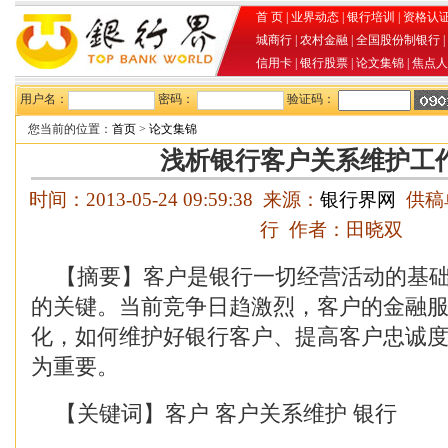
首 页
|
业界动态
|
银行培训
|
资格认
城商行
|
农村金融
|
全国股份制银行
|
信用卡
|
银行股票
|
论文集锦
|
焦点人
用户名：
密码：
验证码：
您当前的位置：
首页
>
论文集锦
浅析银行客户关系维护工
时间：2013-05-24 09:59:38 来源：
银行界网
供稿
行 作者：田晓双
【摘要】客户是银行一切经营活动的基础
的关键。当前竞争日趋激烈，客户的金融
化，如何维护好银行客户、提高客户忠诚
为重要。
【关键词】客户 客户关系维护 银行