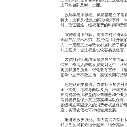
工作的内部监督和对内部员工及社会
上不能做到及时、全面。
投诉渠道不畅通。虽然都建立了消费
解决，没有从根源上解决纠纷事件，
时，取证困难，维权花费的时间和费
宣传教育不到位。随着农村经济金融
金融产品层出不穷。基层信用社开展的
入，一定程度上导致农村居民所了解
知之甚少，合法权益也较容易被侵害
农信社作为地方金融发展的主力军，
保护工作纳入战略发展规划之中，从
明度和服务质量，强化教育宣传，才
竞争中立于不败之地，实现长期可持
思想认识要提高。农信社应加强对消
企业文化、考核导向以及员工培训方
护消费者合法权益的经营理念和企业文
消费者权益保护真正落实和得以保障
各级树立牢固深入的消费者权益保护
度，实现农信社可持续健康发展。
服务质效要强化。着力提高农信社从
和业务发展有效结合起来，结合实际