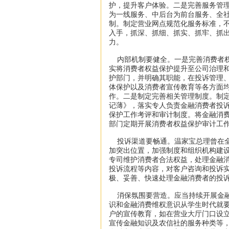
护，提升客户体验。二是完善服务管理
为一线服务、中后台为前台服务、全社
制。制定营业网点规范化服务标准，
入手，抓深、抓细、抓实、抓牢、抓
力。
内部机制要健全。一是完善消费者权
实将消费者权益保护提升至公司治理
护部门，并明确其职能，在投诉管理
体保护以及消费者宣传教育等各方面
作。二是制定完善相关管理制度。制
记薄》，落实专人负责金融消费者投
保护工作考评和审计制度。将金融消
部门定期开展消费者权益保护审计工
投诉渠道要畅通。温家宝总理曾在全
加突出位置，加强制度和组织机构建
专司维护消费者合法权益，处理金融
投诉流程等内容，对客户咨询和投诉
极、妥善、快速处理金融消费者的投
消保氛围要营造。应当持续开展金融
识和金融消费维权意识从学生时代就
户的宣传教育，如在营业大厅门口设立
宣传金融知识及农信社的服务种类等，