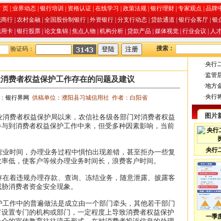
 页
|
业界动态
|
银行培训
|
资格认证
|
在线学习
|
政策法规
|
银行理财
|
专家观点
|
品牌
城商行
|
农村金融
|
全国股份制银行
|
外资银行
|
分支行动态
|
贷款通道
|
银行会客厅
|
银
信用卡
|
银行股票
|
论文集锦
|
焦点人物
|
机构分析
|
贷款产品
|
媒体视觉
|
行业会议
|
人
搜索：
验证码：
·
央行
·
监管
社消费者权益保护工作存在的问题及建议
·
地方
·
央行
源：
银行界网
供稿单位：濮阳县习城信用社 作者：白阳省
图片
银行业消费者权益保护局以来，农信社各级各部门对消费者权益
参与到消费者权益保护工作中来，但受多种因素影响，当前
央行
业时间，办理业务过程中惧怕出现差错，甚至拒办一些复
效率低，使客户等候办理业务时间长，浪费客户时间。
在着违规办理存款、查询、冻结业务，随意泄露、披露客
威胁消费者资金安全现象。
工作中的普遍做法是成立由一个部门牵头，其他若干部门
有设置专门的机构或部门，一定程度上导致消费者权益保护
一季