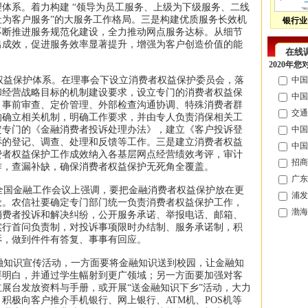
体系。着力构建 “领导为员工服务、上级为下级服务、二线
为客户服务”的大服务工作格局。三是构建优质服务长效机
银行业
不断推进服务规范化建设，全力推动网点服务达标。从细节
出成效，促进服务效率显著提升，增强为客户创造价值的能
在线
2020年
中国
益保护体系。在理事会下设立消费者权益保护委员会，落
和经营战略目标的机制建设要求，设立专门的消费者权益保
中国
、事前审查、定价管理、外部检查沟通协调、特殊消费者群
交通
均确立相关机制，明确工作要求，并由专人负责消保相关工
中国
定专门的《金融消费者投诉处理办法》，建立《客户投诉登
诉的登记、调查、处理和反馈等工作。三是建立消费者权益
中国
费者权益保护工作成效纳入各基层网点经营绩效考评，审计
招商
作，查漏补缺，确保消费者权益保护无死角全覆盖。
广东
国金融工作会议上强调，要把金融消费者权益保护放在更
浦发
设。农信社要确定专门部门统一负责消费者权益保护工作，
渤海
消费者投诉和解决纠纷，公开服务承诺、举报电话、邮箱、
实行首问负责制，对投诉事项限时办结制、服务承诺制，积
诉，做到件件有答复、事事有回应。
知识宣传活动，一方面要将金融知识送到校园，让金融知
要明白，并通过学生幅射到更广领域；另一方面要加强对客
展台发放资料与手册，或开展“送金融知识下乡”活动，大力
积极向客户推介手机银行、网上银行、ATM机、POS机等