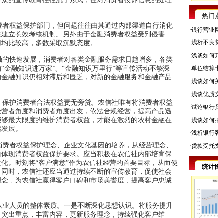
公众的宣传教育往往流于形式，在对消费者投诉信息的处理
热门
者权益保护部门，但问题往往由其通过内部渠道自行消化
·
银行营业
未建立长效考核机制。另外由于金融消费者权益受到侵害
·
浅析不良
用均比较高，多数采取沉默态度。
·
浅谈如何
的快速发展，消费者对各类金融服务需求日趋增多，各类
·
单位结算
“金融知识进万家”、“金融知识万里行”等宣传活动不够深
的金融知识仍相对滞后和匮乏，对新的金融服务和金融产品
·
浅谈如何
。
·
浅谈优质
保护消费者合法权益责无旁贷。农信社唯有将消费者权益
·
试论银行
经营者角度和消费者角度出发，依法合规经营，提高产品透
能够最大限度的维护消费者权益，才能在激烈的农村金融在
·
浅谈如何
续发展。
·
浅析银行
费者权益保护理念、企业文化基因的培养，从经营理念、
·
贷款受托
面体现消费者权益保护要求。应当积极在农信社内部培育保
化。时刻将“客户满意”作为农信社经营的首要目标，从而使
统计
。同时，农信社还应当通过持续不断的宣传教育，促使社会
理念，为农信社赢得客户口碑和市场美誉度，提高客户忠诚
业人员的整体素质。一是不断深化思想认识。将服务提升
，突出重点，丰富内容，更新服务理念，持续强化客户维