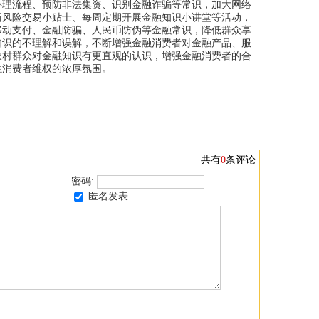
办理流程、预防非法集资、识别金融诈骗等常识，加大网络
新风险交易小贴士、每周定期开展金融知识小讲堂等活动，
移动支付、金融防骗、人民币防伪等金融常识，降低群众享
知识的不理解和误解，不断增强金融消费者对金融产品、服
农村群众对金融知识有更直观的认识，增强金融消费者的合
融消费者维权的浓厚氛围。
共有
0
条评论
密码:
匿名发表