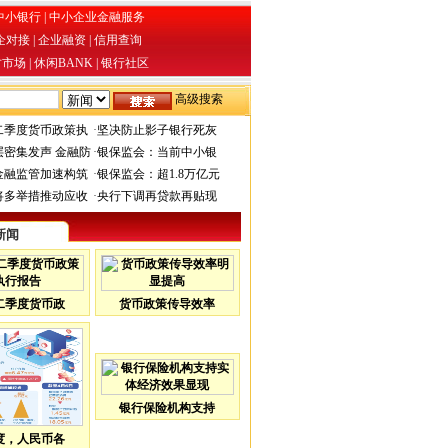
中小银行
|
中小企业金融服务
企对接
|
企业融资
|
信用查询
才市场
|
休闲BANK
|
银行社区
高级搜索
二季度货币政策执
·
坚决防止影子银行死灰
层密集发声 金融防
·
银保监会：当前中小银
金融监管加速构筑
·
银保监会：超1.8万亿元
将多举措推动应收
·
央行下调再贷款再贴现
新闻
二季度货币政
货币政策传导效率
银行保险机构支持
度，人民币各