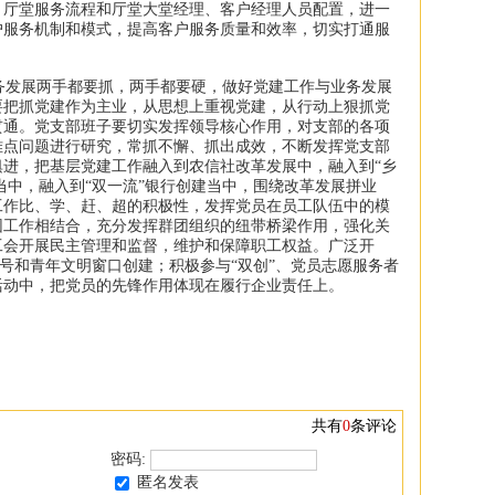
、厅堂服务流程和厅堂大堂经理、客户经理人员配置，进一
户服务机制和模式，提高客户服务质量和效率，切实打通服
发展两手都要抓，两手都要硬，做好党建工作与业务发展
要把抓党建作为主业，从思想上重视党建，从行动上狠抓党
贯通。党支部班子要切实发挥领导核心作用，对支部的各项
难点问题进行研究，常抓不懈、抓出成效，不断发挥党支部
进，把基层党建工作融入到农信社改革发展中，融入到“乡
”当中，融入到“双一流”银行创建当中，围绕改革发展拼业
工作比、学、赶、超的积极性，发挥党员在员工队伍中的模
团工作相结合，充分发挥群团组织的纽带桥梁作用，强化关
工会开展民主管理和监督，维护和保障职工权益。广泛开
明号和青年文明窗口创建；积极参与“双创”、党员志愿服务者
活动中，把党员的先锋作用体现在履行企业责任上。
共有
0
条评论
密码:
匿名发表