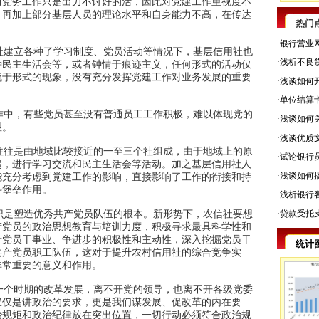
而党务工作只是出力不讨好的活，因此对党建工作重视度不
，再加上部分基层人员的理论水平和自身能力不高，在传达
热门
。
·
银行营业
建立各种了学习制度、党员活动等情况下，基层信用社也
·
浅析不良
种民主生活会等，或者钟情于痕迹主义，任何形式的活动仅
流于形式的现象，没有充分发挥党建工作对业务发展的重要
·
浅谈如何
·
单位结算
中，有些党员甚至没有普通员工工作积极，难以体现党的
·
浅谈如何
显。
·
浅谈优质
往是由地域比较接近的一至三个社组成，由于地域上的原
·
试论银行
起，进行学习交流和民主生活会等活动。加之基层信用社人
·
浅谈如何
能充分考虑到党建工作的影响，直接影响了工作的衔接和持
斗堡垒作用。
·
浅析银行
是塑造优秀共产党员队伍的根本。新形势下，农信社要想
·
贷款受托
产党员的政治思想教育与培训力度，积极寻求最具科学性和
产党员干事业、争进步的积极性和主动性，深入挖掘党员干
统计
共产党员职工队伍，这对于提升农村信用社的综合竞争实
非常重要的意义和作用。
个时期的改革发展，离不开党的领导，也离不开各级党委
仅仅是讲政治的要求，更是我们谋发展、促改革的内在要
治规矩和政治纪律放在突出位置，一切行动必须符合政治规