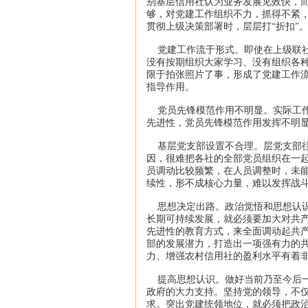
别基层信用社认为业务发展见效快，
够，对党建工作组织不力，抓得不紧
贯彻上级决策部署时，层层打“折扣”
党建工作流于形式。即使在上级联社
没有按期组织大家学习、没有组织各
限于拍张照片了事，形成了党建工作
指导作用。
党员先锋模范作用不明显。实际工作
先进性，党员先锋模范作用发挥不明
基层党支部设置不合理。层党支部往
因，很难把各社的全部党员组织在一
员调动比较频繁，在人员调整时，未
续性，形不成核心力量，难以发挥战
思想决定出路。政治觉悟和思想认识
长期可持续发展，就必须要加大对共
先进性的教育方式，来全面调动起共
部的发展潜力，打造出一项强有力的
力、增强农村信用社的盈利水平有着
提高思想认识。做好当前乃至今后一
政府的大力支持。坚持党的领导，不
求。突出党建统领地位，就必须把政