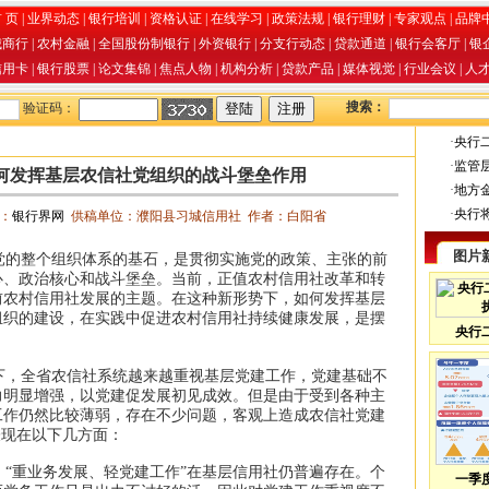
 页
|
业界动态
|
银行培训
|
资格认证
|
在线学习
|
政策法规
|
银行理财
|
专家观点
|
品牌
城商行
|
农村金融
|
全国股份制银行
|
外资银行
|
分支行动态
|
贷款通道
|
银行会客厅
|
银
信用卡
|
银行股票
|
论文集锦
|
焦点人物
|
机构分析
|
贷款产品
|
媒体视觉
|
行业会议
|
人
搜索：
验证码：
·
央行
·
监管
何发挥基层农信社党组织的战斗堡垒作用
·
地方
·
央行
源：
银行界网
供稿单位：濮阳县习城信用社 作者：白阳省
图片
的整个组织体系的基石，是贯彻实施党的政策、主张的前
心、政治核心和战斗堡垒。当前，正值农村信用社改革和转
前农村信用社发展的主题。在这种新形势下，如何发挥基层
组织的建设，在实践中促进农村信用社持续健康发展，是摆
央行
，全省农信社系统越来越重视基层党建工作，党建基础不
力明显增强，以党建促发展初见成效。但是由于受到各种主
工作仍然比较薄弱，存在不少问题，客观上造成农信社党建
表现在以下几方面：
“重业务发展、轻党建工作”在基层信用社仍普遍存在。个
一季