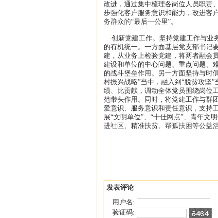
改进，通过集中梳理各岗位人员职责
步强化客户服务意识和能力，改进客
务群众的“最后一公里”。
创新党建工作。坚持党建工作与业务
的有机统一。一方面基层党支部书记
建，从业务上检验党建，将两者融会
建设和单位的中心问题、重点问题、
的战斗堡垒作用。另一方面坚持与时俱
村振兴战略”当中，融入到“脱贫攻坚
绩、比贡献，调动全体党员围绕岗位
范带头作用。同时，将党建工作与群
爱意识、服务意识和责任意识，支持
展“文明单位”、“十佳网点”、青年文
进社区、精准扶贫、帮孤扶困等公益
发表评论
用户名:
验证码: