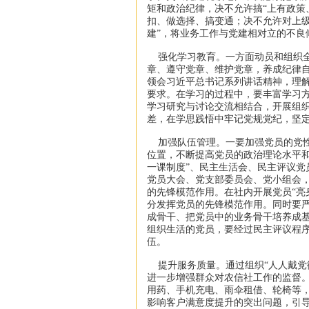
矩和政治纪律，决不允许搞“上有政策
扣、做选择、搞变通；决不允许对上级
建”，将业务工作与党建相对立的不良
强化学习教育。一方面动员和组织全
章、遵守党章、维护党章，养成纪律
领会习近平总书记系列讲话精神，理
要求。在学习的过程中，要丰富学习
学习研究与讨论交流相结合，开展组
差，在学思践悟中牢记党规党纪，坚
加强队伍管理。一要加强党员的党性
位置，不断提高党员的政治理论水平和
一课制度”、民主生活会、民主评议党
党员大会、党支部委员会、党小组会
的先锋模范作用。在社内开展党员“亮
分发挥党员的先锋模范作用。同时要
成骨干、把党员中的业务骨干培养成
组织生活的党员，要经过民主评议程
伍。
提升服务质量。通过组织“人人戴党
进一步增强群众对农信社工作的监督。
用药、手机充电、雨伞租借、轮椅等，
影响客户满意度提升的突出问题，引