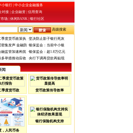
中小银行
|
中小企业金融服务
企对接
|
企业融资
|
信用查询
才市场
|
休闲BANK
|
银行社区
高级搜索
二季度货币政策执
·
坚决防止影子银行死灰
层密集发声 金融防
·
银保监会：当前中小银
金融监管加速构筑
·
银保监会：超1.8万亿元
将多举措推动应收
·
央行下调再贷款再贴现
新闻
二季度货币政
货币政策传导效率
银行保险机构支持
度，人民币各