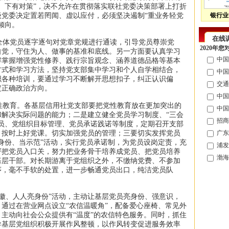
、下有对策”，决不允许在贯彻落实联社党委决策部署上打折
党委决定置若罔闻、虚以应付，必须坚决遏制“重业务轻党
银行业
倾向。
在线
体党员逐字逐句对党章党规进行通读，引导党员尊崇党
2020年
自觉，守住为人、做事的基准和底线。另一方面要认真学习
中国
解掌握增强党性修养、践行宗旨观念、涵养道德品格等基本
方式和学习方法，坚持党支部集中学习和个人自学相结合，
中国
织各种培训，要通过学习不断解开思想扣子，纠正认识偏
交通
定正确政治方向。
中国
教育。各基层信用社党支部要把党性教育放在更加突出的
中国
解决实际问题的能力；二是建立健全党员学习制度、“三会
招商
员、党组织目标管理、党员承诺践诺等制度，定期召开支部
，按时上好党课。切实加强党员的管理；三要切实发挥党员
广东
身份、当示范”活动，实行党员承诺制，为党员设岗定责，充
浦发
严把党员入口关，努力把业务骨干培养成党员、把党员培养
渤海
基层干部。对长期游离于党组织之外，不缴纳党费、不参加
序，毫不手软的处置，进一步畅通党员出口，纯洁党员队
徽、人人亮身份”活动，主动让基层党员亮身份、强意识，
通过在营业网点设立“农信温暖角”，配备爱心座椅、常见外
主动向社会公众提供有“温度”的农信特色服务。同时，抓住
导基层党组织积极开展作风整顿，以作风转变促进服务效率