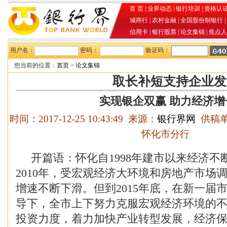
首 页
|
业界动态
|
银行培训
|
资格认
城商行
|
农村金融
|
全国股份制银行
|
信用卡
|
银行股票
|
论文集锦
|
焦点人
用户名：
密码：
验证码：
您当前的位置：
首页
>
论文集锦
取长补短支持企业发
实现银企双赢 助力经济增
时间：2017-12-25 10:43:49 来源：
银行界网
供稿单
怀化市分行
开篇语：怀化自1998年建市以来经济不
2010年，受宏观经济大环境和房地产市场调
增速不断下滑。但到2015年底，在新一届
导下，全市上下努力克服宏观经济环境的
投资力度，着力加快产业转型发展，经济