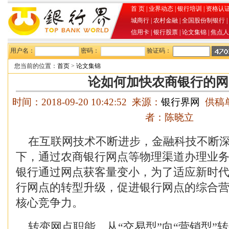
首 页
|
业界动态
|
银行培训
|
资格认
城商行
|
农村金融
|
全国股份制银行
|
信用卡
|
银行股票
|
论文集锦
|
焦点人
用户名：
密码：
验证码：
您当前的位置：
首页
>
论文集锦
论如何加快农商银行的网
时间：2018-09-20 10:42:52 来源：
银行界网
供稿单
者：陈晓立
在互联网技术不断进步，金融科技不断深
下，通过农商银行网点等物理渠道办理业
银行通过网点获客量变小，为了适应新时
行网点的转型升级，促进银行网点的综合
核心竞争力。
转变网点职能，从“交易型”向“营销型”