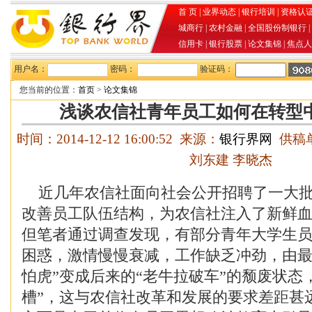
首 页
|
业界动态
|
银行培训
|
资格认
城商行
|
农村金融
|
全国股份制银行
|
信用卡
|
银行股票
|
论文集锦
|
焦点人
用户名：
密码：
验证码：
您当前的位置：
首页
>
论文集锦
浅谈农信社青年员工如何在转型
时间：2014-12-12 16:00:52 来源：
银行界网
供稿单
刘东建 李晓杰
近几年农信社面向社会公开招聘了一大批
改善员工队伍结构，为农信社注入了新鲜
但笔者通过调查发现，有部分青年大学生
困惑，激情慢慢衰减，工作缺乏冲劲，由最
怕虎”变成后来的“老牛拉破车”的颓废状态
槽”，这与农信社改革和发展的要求差距甚