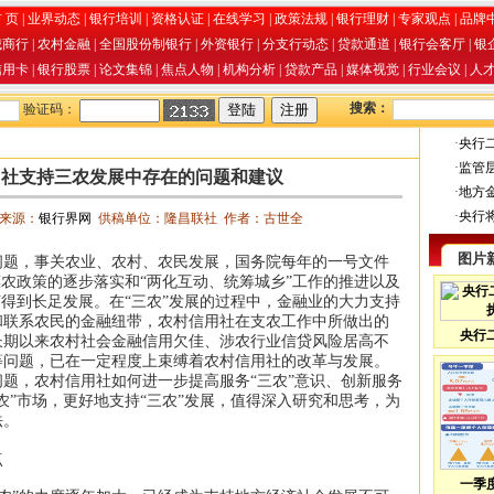
 页
|
业界动态
|
银行培训
|
资格认证
|
在线学习
|
政策法规
|
银行理财
|
专家观点
|
品牌
城商行
|
农村金融
|
全国股份制银行
|
外资银行
|
分支行动态
|
贷款通道
|
银行会客厅
|
银
信用卡
|
银行股票
|
论文集锦
|
焦点人物
|
机构分析
|
贷款产品
|
媒体视觉
|
行业会议
|
人
搜索：
验证码：
·
央行
·
监管
用社支持三农发展中存在的问题和建议
·
地方
·
央行
34 来源：
银行界网
供稿单位：隆昌联社 作者：古世全
图片
问题，事关农业、农村、农民发展，国务院每年的一号文件
惠农政策的逐步落实和“两化互动、统筹城乡”工作的推进以及
济得到长足发展。在“三农”发展的过程中，金融业的大力支持
和联系农民的金融纽带，农村信用社在支农工作中所做出的
央行
长期以来农村社会金融信用欠佳、涉农行业信贷风险居高不
等问题，已在一定程度上束缚着农村信用社的改革与发展。
题，农村信用社如何进一步提高服务“三农”意识、创新服务
农”市场，更好地支持“三农”发展，值得深入研究和思考，为
法。
点
一季