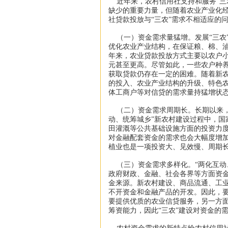
近年来，农村信用社支持和服务“三
缺少的重要力量，但随着农业产业化
社贷款投放与“三农”需求不相适应的
（一）资金需求量猛增。发展“三农
优化农业产业结构，在保证粮、棉、
年来，农业贷款投放方式主要以农户小额
元甚至更高。尽管如此，一些农户种
获取贷款仍存在一定的困难。随着新
的投入、农业产业结构的升级、特色
体工商户等对信贷的需求量持猛增状
（二）资金需求周期长。长期以来，
动、统筹城乡”新农村建设过程中，国
田灌溉等公共基础设施方面的投资力
对金融配套资金的需求也会大幅度增
植业也是一项投资大、见效慢、周期
（三）资金需求多样化。“两化互动
政府财政、金融、社会各界等方面资金
金来源。新农村建设、商品流通、工
不开资金和金融产品的开发。因此，要
要提供优质的农业信贷服务，另一方
筹资能力，因此“三农”建设对资金的