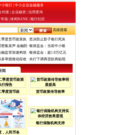
中小银行
|
中小企业金融服务
企对接
|
企业融资
|
信用查询
才市场
|
休闲BANK
|
银行社区
高级搜索
二季度货币政策执
·
坚决防止影子银行死灰
层密集发声 金融防
·
银保监会：当前中小银
金融监管加速构筑
·
银保监会：超1.8万亿元
将多举措推动应收
·
央行下调再贷款再贴现
新闻
二季度货币政
货币政策传导效率
银行保险机构支持
度，人民币各