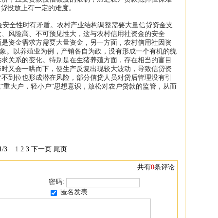
信贷投放上有一定的难度。
安全性时有矛盾。农村产业结构调整需要大量信贷资金支
大、风险高、不可预见性大，这与农村信用社资金的安全
面是资金需求方需要大量资金，另一方面，农村信用社因资
”现象。以养殖业为例，产销各自为政，没有形成一个有机的统
供求关系的变化。特别是在生猪养殖方面，存在相当的盲目
降时又会一哄而下，使生产反复出现较大波动，导致信贷资
查不到位也形成潜在风险，部分信贷人员对贷后管理没有引
或“重大户，轻小户”思想意识，放松对农户贷款的监管，从而
1
/
3
1
2
3
下一页
尾页
共有
0
条评论
密码:
匿名发表