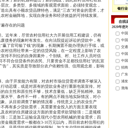
带来了新的机遇和提出了新的挑战，因此农村信用社在农
多层次、多类型、多领域的客观需求面前，必须转变观念，
银行业
造出具有小额农贷品牌特色，满足“三农”对资金的需求，才
足农村金融阵地，实现自身业务和经济效益的可持续发展。
在线
普遍存在的问题
2020年
中国
。近年来，尽管农村信用社大力开展信用工程建设，仍有
中国
逃废债务的现象时有发生。在向法院提起诉讼的贷款中，有
“赢了官司输了钱”的现象，长期搁置不能办理执行手续，或
交通
给农村信用社带来一定的信贷风险，在一定程度上影响了农
中国
社宣传不到位的自身因素外，个别镇、村、社工作人员对信
中国
符不符合信贷条件的农民、只要资金不足都找信用社”的乱宣
广告”，其实质是导致部分农户依赖性强、信用观念差，影响
招商
广东
。由于开发能力有限，对农村市场信贷需求调查不够深入
浦发
上行动迟缓，或是对原有的贷款业务进行重新包装宣传。对
渤海
新的自主性和原生性不够，技术含量低，缺乏开拓精神。如
发展水平、条件不一样，有的网点不顾当地实际情况，对小
现象。从目前调查了解的情况看，传统意义上的农业生产
乎不再有多少贷款需求，其需要资金投入的方面主要表现
以及农村的住房建设这方面的资金需求欲望较强；二是规模
求强；三是加工运输业及现代小型农用机械的资金需求；四
资金额度需求一般都在3-10万元以内，而目前农村信用社的
经济，且受贷款授信额度的限制，加之农户贷款抵押担保难