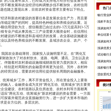
农”的力度逐年加大，已经成为支持地方经济社会发展不可
经营不断发展和农业经济结构调整步伐不断加快，农村信用
热门
问题也随之显现出来，目前农村资金需求主要有以下特点。
·
银行营业
”经济和新农村建设的首要任务是发展农业生产力，而且要
·
浅析不良
油等稳定增产的同时，提高特色种植业和养殖业的比重。近
信用贷款为主，授信额度已由过去的l-3万元提高到3-5万
·
浅谈如何
养殖专业户或从事其他二三产业需要大额资金时，在信用社
·
单位结算
农村建设的不断推进和县域经济的发展，农业基础设施建设
农业以及特色养殖业的不断发展、县域涉农企业、农户、个
·
浅谈如何
态。
·
浅谈优质
我国农业基础薄弱，国家投入设施明显不足。在“两化互
·
试论银行
家财政加大了对农村饮水、道路、电网、通讯、卫生以及农
·
浅谈如何
度。伴随着对农村基础设施领域财政投资力度的加大，相应
加，特别是对周期长的金融需求将更为迫切。另外，农村种
·
浅析银行
长的经营活动，需要农村信用社提供较长周期的金融服务。
·
贷款受托
、统筹城乡”工作，离不开资金投入，而在资金投入上要靠
的融入，金融资金成为支持“两化互动、统筹城乡”的主要资
统计
业企业建设、农村道路以及住房改造、农村水利等方面都离
适应“两化互动、统筹城乡”新农村建设的资金需要，一方面
面可探索并规范农业直接融资行为，进一步扩大资本市场的
需求是全方位的、多层次的。