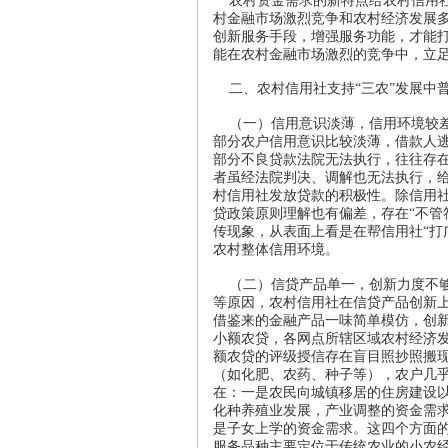
农村资金需求的新特点给农村信用社
村金融市场激烈竞争和农村经济发展
创新服务手段，增强服务功能，才能打
能在农村金融市场激烈的竞争中，立
二、农村信用社支持“三农”发展中
（一）信用意识淡薄，信用环境较差
部分农户信用意识比较淡薄，借款人
部分不良贷款法院无法执行，往往存在
者虽经法院判决、调解也无法执行，
村信用社发放贷款的积极性。除信用
贷政策原则理解也有偏差，存在“不管
传现象，从表面上看是在帮信用社“打
农村整体信用环境。
（二）信贷产品单一，创新力度不够
等原因，农村信用社在信贷产品创新
借鉴来的金融产品一味简单模仿，创
小额农贷，各网点所辖区域农村经济
额农贷的评级授信存在盲目照抄照搬
（如化肥、农药、种子等），农户几
在：一是农民向城镇移居的住房建设
化种养殖业发展，产业调整的资金需
是子女上学的资金需求。这四个方面的
服务品种主要定位于传统农业的小农