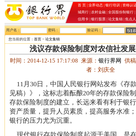
首 页
|
业界动态
|
银行培训
|
资格认
城商行
|
农村金融
|
全国股份制银行
|
信用卡
|
银行股票
|
论文集锦
|
焦点人
用户名：
密码：
验证码：
您当前的位置：
首页
>
论文集锦
浅议存款保险制度对农信社发展
时间：2014-12-15 17:17:08 来源：
银行界网
供稿
者：刘庆全
11月30日，中国人民银行网站发布《存
见稿）》，这标志着酝酿20年的存款保险
存款保险制度的建立，长远来看有利于银
资产质量，提升人员素质，提高服务水准
银行的压力尤为沉重。
现代银行存款保险制度起源于美国，是在