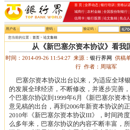
首 页
|
业界动态
|
银行培训
|
资格认
城商行
|
农村金融
|
全国股份制银行
|
信用卡
|
银行股票
|
论文集锦
|
焦点人
用户名：
密码：
验证码：
您当前的位置：
首页
>
论文集锦
从《新巴塞尔资本协议》看我
时间：2014-09-26 11:54:27 来源：
银行界网
供稿单
行 作者：周瑞军
巴塞尔资本协议出台以来，为适应全球银
的发展全球经济，不断修改，并逐步完善，从
个巴塞尔协议到1999年6月《新巴塞尔资
意见稿的出台，再到2006年新资本协议的
2010年《新巴塞尔资本协议III》，时间
么多年来，巴塞尔协议的内容不断丰富，