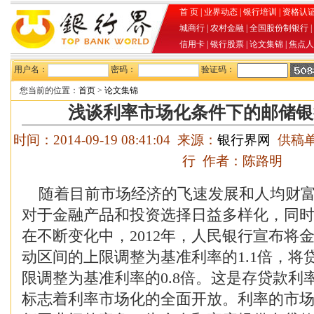
首 页
|
业界动态
|
银行培训
|
资格认
城商行
|
农村金融
|
全国股份制银行
|
信用卡
|
银行股票
|
论文集锦
|
焦点人
用户名：
密码：
验证码：
您当前的位置：
首页
>
论文集锦
浅谈利率市场化条件下的邮储银
时间：2014-09-19 08:41:04 来源：
银行界网
供稿单
行 作者：陈路明
随着目前市场经济的飞速发展和人均财富
对于金融产品和投资选择日益多样化，同
在不断变化中，2012年，人民银行宣布将
动区间的上限调整为基准利率的1.1倍，将
限调整为基准利率的0.8倍。这是存贷款利
标志着利率市场化的全面开放。利率的市