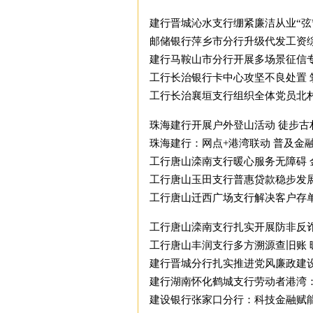
建行晋城沁水支行绷紧廉洁从业“弦
邮储银行萍乡市分行升级代发工资综
建行马鞍山市分行开展多场景征信
工行长治银行卡中心攻坚不良处置 
工行长治襄垣支行组织全体党员北
珠海建行开展户外登山活动 徒步古
珠海建行：网点+港湾联动 普及金
工行唐山滦南支行暖心服务无障碍 
工行唐山玉田支行普惠贷款稳步发
工行唐山迁西广场支行解决客户存
工行唐山滦南支行扎实开展防非反
工行唐山丰润支行多方溯源查旧账 
建行晋城分行扎实推进党风廉政建
建行湖南怀化鹤城支行劳动者港湾
建设银行张家口分行：科技金融赋能