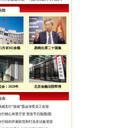
新闻
3月末M2余额
易纲出席二十国集
会：2020年
北京金融法院即将
点击
桃城支行“游戏”晨会深受员工欢迎
分行精心布置厅堂 营造节日氛围(图
分行组织开展防范和打击非法集资宣