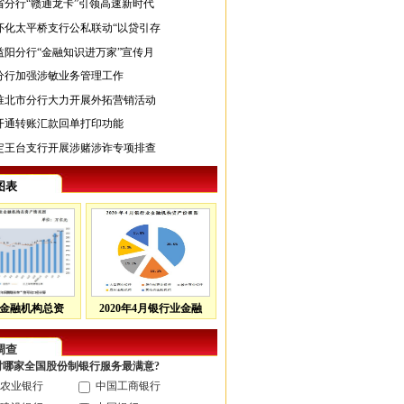
省分行“赣通龙卡”引领高速新时代
怀化太平桥支行公私联动“以贷引存
益阳分行“金融知识进万家”宣传月
分行加强涉敏业务管理工作
淮北市分行大力开展外拓营销活动
开通转账汇款回单打印功能
定王台支行开展涉赌涉诈专项排查
图表
金融机构总资
2020年4月银行业金融
调查
您对哪家全国股份制银行服务最满意?
农业银行
中国工商银行