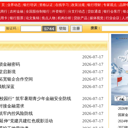
 页
|
业界动态
|
银行培训
|
资格认证
|
在线学习
|
政策法规
|
银行理财
|
专家观点
|
品牌
城商行
|
农村金融
|
全国股份制银行
|
外资银行
|
分支行动态
|
贷款通道
|
银行会客厅
|
银
信用卡
|
银行股票
|
论文集锦
|
焦点人物
|
机构分析
|
贷款产品
|
媒体视觉
|
行业会议
|
人
搜索：
验证码：
2026-07-17
锁金融密码
2026-07-17
堂启新境
2026-07-17
拓宽银企合作空间
2026-07-17
领航深蓝
2026-07-17
校园行” 筑牢暑期青少年金融安全防线
2026-07-17
对接金融需求
2026-07-17
·
202
筑牢内控风险防线
2026-07-17
·
国家
延伸”党建共建红色观影活动
2026-07-17
·
202
·
202