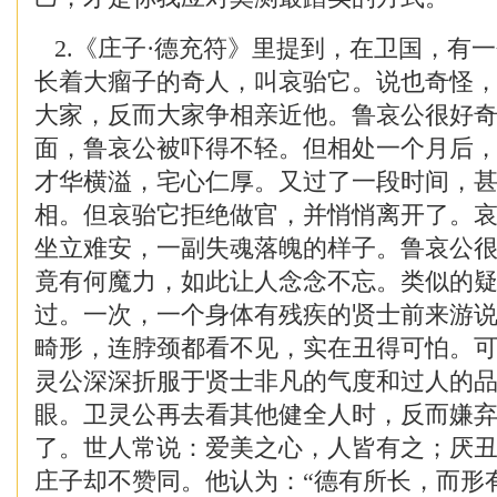
2.《庄子·德充符》里提到，在卫国，有
长着大瘤子的奇人，叫哀骀它。说也奇怪
大家，反而大家争相亲近他。鲁哀公很好
面，鲁哀公被吓得不轻。但相处一个月后
才华横溢，宅心仁厚。又过了一段时间，
相。但哀骀它拒绝做官，并悄悄离开了。
坐立难安，一副失魂落魄的样子。鲁哀公
竟有何魔力，如此让人念念不忘。类似的
过。一次，一个身体有残疾的贤士前来游
畸形，连脖颈都看不见，实在丑得可怕。
灵公深深折服于贤士非凡的气度和过人的
眼。卫灵公再去看其他健全人时，反而嫌
了。世人常说：爱美之心，人皆有之；厌
庄子却不赞同。他认为：“德有所长，而形