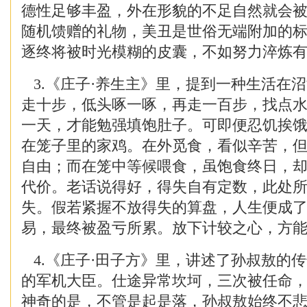
德性足够丰盈，外在形貌的不足自然就会
随机馈赠的礼物，美丑是世俗无端附加的
逐终将被时光模糊的皮囊，不如努力淬炼
3.《庄子·养生主》里，提到一种生活在
走十步，低头啄一啄，再走一百步，找点
一天，才能勉强填饱肚子。可即便忍饥挨
在笼子里的家鸡。在外觅食，看似辛苦，
自由；而在笼中等候喂食，虽饱食终日，
代价。老话说得好，得失自有定数，此处
失。假若紧握不放得失的算盘，人生便成
易，最终被盈亏所累。放下计较之心，方
4.《庄子·田子方》里，讲述了孙叔敖的
的军机大臣。仕途异常坎坷，三次被任命
神奇的是，不管是起是落，孙叔敖始终不