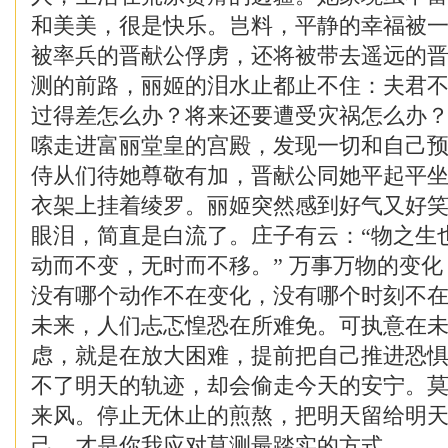
和美美，很是快乐。岂料，平静的幸福被
被率兵的晋献公俘虏，还将被带去遥远的
测的前路，丽姬的泪水止都止不住：夫君
过得差怎么办？将来还要遭受灾祸怎么办
嗦走进富丽堂皇的宫殿，发现一切和自己
侍从们待她尊敬有加，晋献公同她平起平
衣架上挂着绫罗。丽姬突然感到好气又好
眼泪，简直是白流了。庄子有云：“物之生
动而不变，无时而不移。” 万事万物的变
没有哪个动作不在变化，没有哪个时刻不
未来，人们忐忑惶恐在所难免。可执意在
虑，就是在放大困难，提前把自己推进恐
不了明天的轨迹，却会偷走今天的安宁。
来风。停止无休止的煎熬，把明天留给明
己，才是你我应对莫测最踏实的方式。