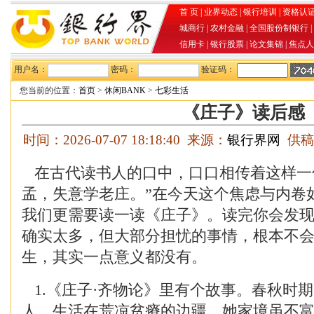
首 页
|
业界动态
|
银行培训
|
资格认
城商行
|
农村金融
|
全国股份制银行
|
信用卡
|
银行股票
|
论文集锦
|
焦点人
用户名：
密码：
验证码：
您当前的位置：
首页
>
休闲BANK
>
七彩生活
《庄子》读后感
时间：2026-07-07 18:18:40 来源：
银行界网
供稿
在古代读书人的口中，口口相传着这样一
孟，失意学老庄。”在今天这个焦虑与内卷
我们更需要读一读《庄子》。读完你会发
确实太多，但大部分担忧的事情，根本不
生，其实一点意义都没有。
1.《庄子·齐物论》里有个故事。春秋时
人，生活在荒凉贫瘠的边疆。她家境虽不