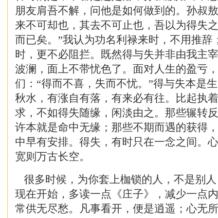
朋友肩吾不解，问他是如何做到的。孙叔敖
来不可却也，其去不可止也，吾以为得失
而已矣。”我认为功名利禄来时，不用推辞
时，更不必阻拦。既然得与失并非由我主
波澜，面上不带忧色了。面对人生的盈亏
们：“得而不喜，失而不忧。”得与失本是
秋水，有涨自有落，有来必有往。比起执
求，不如得失随缘，闲淡由之。那些辗转
许本就是命中无缘；那些不期而遇的获得
中早有安排。得失，有时只在一念之间。
宽则万古长空。
很多时候，为你套上枷锁的人，不是别人
现在开始，多读一点《庄子》，减少一点内
常供无尽愁。凡事看开，便是逍遥；心无