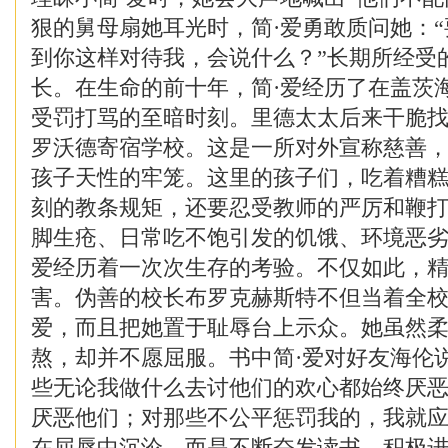
狠的舅母扇她耳光时，简·爱勇敢质问她：
到你这样对待我，会说什么？”长期所经受
长。在生命的前十年，简·爱经历了在盖茨
受罚打骂的至暗时刻。里德太太后来干脆找
罗沃德寄宿学校。这是一所对外宣称慈善
孩子天性的牢笼。这里的孩子们，吃着糟
刻的教条规矩，还要忍受教师的严厉和鞭
脚生疮、日常吃不饱引发的饥饿、环境恶劣
爱经历着一次次生存的考验。不仅如此，
害。伪善的校长布罗克赫斯特不但当着全校
爱，而且把她置于耻辱台上示众。她虽然
熬，却并不愿屈服。书中简·爱对好友海伦
些无论我做什么去讨他们的欢心都始终厌
厌恶他们；对那些不公平惩罚我的，我就应
在屈辱中沉沦，而是不断奋发读书，积极