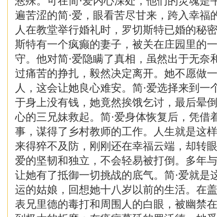
悬殊。可在简·爱内心深处，他们的灵魂是
遍苦涩的简·爱，眼看苦尽甘来，跨入幸福
人在教堂举行婚礼时，罗切斯特已婚的秘
斯特有一个疯癫的妻子，被关在庄园里的
守。他对简·爱隐瞒了真相，虽然出于无奈
过痛苦的挣扎，毅然决定离开。她不愿做
人，这会让她良心难安。简·爱选择来到一
于身上没有钱，她竟然挨饿乞讨，最后晕
心的三兄妹救起。简·爱身体恢复后，凭借
事，谋得了乡村教师的工作。人生就是这
来得猝不及防，刚刚还在幸福云端，却转眼
爱的坚韧和独立，不会轻易被打倒。多年
让她有了抵御一切挑战的底气。简·爱就是
运的姑娘，回想她十八岁以前的生活。在
表兄里德的毒打和周围人的白眼，被幽禁