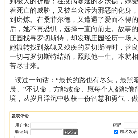
到极大的折磨；在疫病蔓延的罗沃德，她
着死亡的威胁，又被当众斥为邪恶的化身
到磨炼。在桑菲尔德，又遭遇了爱而不得
后，她不再恐惧，选择一直向前走。故事的
庄园找寻罗切斯特，却发现庄园经历一场
她辗转找到落魄又残疾的罗切斯特时，善良
一切与罗切斯特结婚，照顾他一生。本就
苦尽甘来。
读过一句话：“最长的路也有尽头，最黑
晨。”不认命，方能改命。愿每个人都能像
境，从岁月浮沉中收获一份智慧和勇气，
发表评论
用户名:
密码:
匿名发表
验证码: