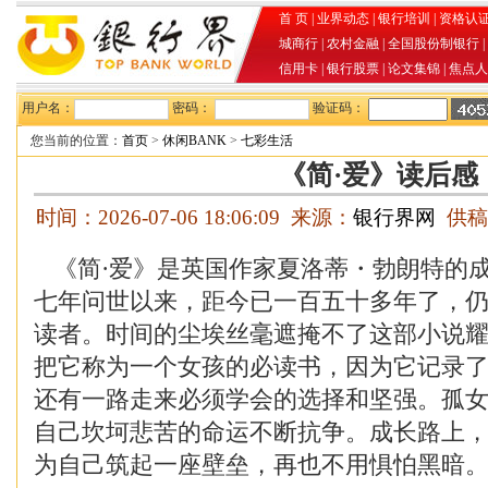
首 页
|
业界动态
|
银行培训
|
资格认
城商行
|
农村金融
|
全国股份制银行
|
信用卡
|
银行股票
|
论文集锦
|
焦点人
用户名：
密码：
验证码：
您当前的位置：
首页
>
休闲BANK
>
七彩生活
《简·爱》读后感
时间：2026-07-06 18:06:09 来源：
银行界网
供稿
《简·爱》是英国作家夏洛蒂・勃朗特的
七年问世以来，距今已一百五十多年了，
读者。时间的尘埃丝毫遮掩不了这部小说
把它称为一个女孩的必读书，因为它记录
还有一路走来必须学会的选择和坚强。孤女
自己坎坷悲苦的命运不断抗争。成长路上
为自己筑起一座壁垒，再也不用惧怕黑暗