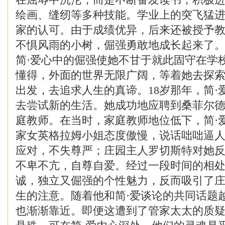
绘画、缝纫等多种技能。学业上的突飞猛
家的认可。由于成绩优异，后来还被授予
不惧风雨的小树，倔强勇敢地成长起来了
简·爱心中的倔强使她不甘于就此固守在学
懂得，外面的世界无限广阔，等着她去探
出发，去追求人生的真谛。18岁那年，简·
去尝试新的生活。她成功地应聘到桑菲尔
庭教师。在当时，家庭教师地位低下，简·
家女英格拉姆小姐态度傲慢，说话咄咄逼人
应对，不失尊严；庄园主人罗切斯特对她
不卑不亢，自尊自爱。经过一段时间的相处
诚，独立又倔强的个性魅力，反而吸引了
生的注意。随着他和简·爱谈论的共同话题
也渐渐靠近。即便这遭到了管家太太的质