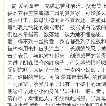
简·爱的童年，充满悲苦和酸涩。父母染
被寄养在盖茨海德庄园的舅舅家，可没多
就去世了。舅母里德太太不喜欢她，表姐
遭到表兄约翰的谩骂毒打，被骂成白吃饭
们也常常指责、数落她，认为她不懂感恩。
爱，得不到一丝怜爱，身心都受到了摧残
被约翰用书打破头流血了，长期的隐忍，
击了表兄，与他对打起来。刻薄威严的舅
关进了阴森黑暗的红房子，任凭她恐惧呼
受到惊吓，大病了一场。十岁的小姑娘，
娇、嬉闹的年纪。可简·爱却带着满心的伤
一间陋室，承受孤单，只有一个破旧的玩
便这样，她小小的身体里却生出一股力量
清自己，看懂他人，不想就此屈服。当舅
理睬小简·爱时，她会大声地喊出“他们不配