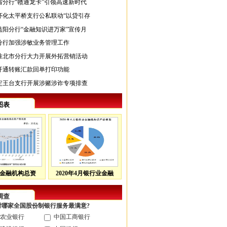
省分行“赣通龙卡”引领高速新时代
怀化太平桥支行公私联动“以贷引存
益阳分行“金融知识进万家”宣传月
分行加强涉敏业务管理工作
淮北市分行大力开展外拓营销活动
开通转账汇款回单打印功能
定王台支行开展涉赌涉诈专项排查
图表
金融机构总资
2020年4月银行业金融
调查
您对哪家全国股份制银行服务最满意?
农业银行
中国工商银行