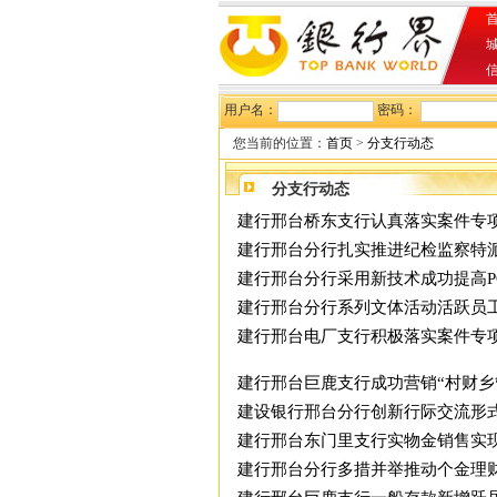
首
用户名：
密码：
您当前的位置：
首页
>
分支行动态
分支行动态
建行邢台桥东支行认真落实案件专项
建行邢台分行扎实推进纪检监察特
建行邢台分行采用新技术成功提高P
建行邢台分行系列文体活动活跃员
建行邢台电厂支行积极落实案件专项
建行邢台巨鹿支行成功营销“村财乡
建设银行邢台分行创新行际交流形
建行邢台东门里支行实物金销售实
建行邢台分行多措并举推动个金理