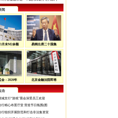
新闻
3月末M2余额
易纲出席二十国集
会：2020年
北京金融法院即将
点击
桃城支行“游戏”晨会深受员工欢迎
分行精心布置厅堂 营造节日氛围(图
分行组织开展防范和打击非法集资宣