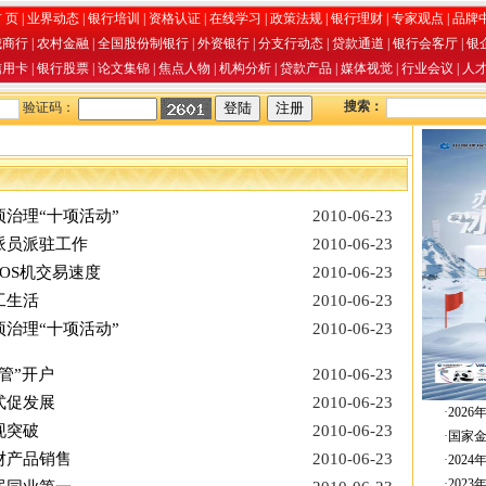
 页
|
业界动态
|
银行培训
|
资格认证
|
在线学习
|
政策法规
|
银行理财
|
专家观点
|
品牌
城商行
|
农村金融
|
全国股份制银行
|
外资银行
|
分支行动态
|
贷款通道
|
银行会客厅
|
银
信用卡
|
银行股票
|
论文集锦
|
焦点人物
|
机构分析
|
贷款产品
|
媒体视觉
|
行业会议
|
人
搜索：
验证码：
治理“十项活动”
2010-06-23
派员派驻工作
2010-06-23
OS机交易速度
2010-06-23
工生活
2010-06-23
治理“十项活动”
2010-06-23
管”开户
2010-06-23
式促发展
2010-06-23
·
202
现突破
2010-06-23
·
国家
财产品销售
2010-06-23
·
202
·
202