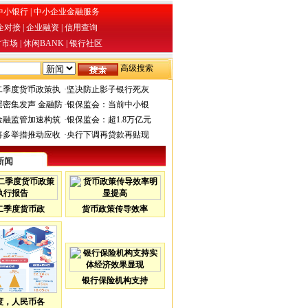
中小银行
|
中小企业金融服务
企对接
|
企业融资
|
信用查询
才市场
|
休闲BANK
|
银行社区
高级搜索
二季度货币政策执
·
坚决防止影子银行死灰
层密集发声 金融防
·
银保监会：当前中小银
金融监管加速构筑
·
银保监会：超1.8万亿元
将多举措推动应收
·
央行下调再贷款再贴现
新闻
二季度货币政
货币政策传导效率
银行保险机构支持
度，人民币各