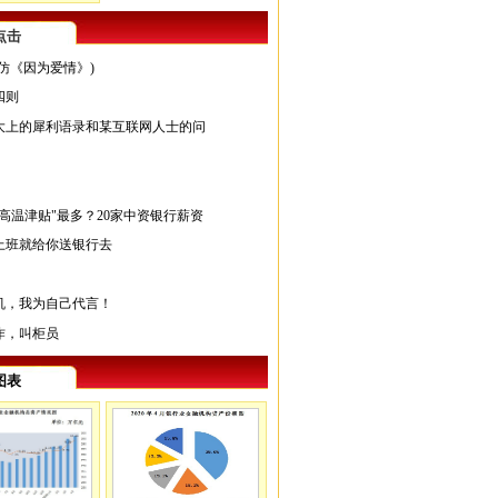
点击
仿《因为爱情》)
四则
大上的犀利语录和某互联网人士的问
高温津贴"最多？20家中资银行薪资
上班就给你送银行去
机，我为自己代言！
作，叫柜员
图表