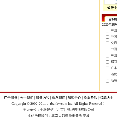
银行业
在线
2020年
中国
中国
交通
中国
中国
招商
广东
浦发
渤海
广告服务
|
关于我们
|
服务内容
|
联系我们
|
加盟合作
|
免责条款
|
招贤纳士
Copyr
i
ght © 2002-2011， tbankw.com Inc. All Rights Reserved！
主办单位：中联银信（北京）管理咨询有限公司
本站法律顾问：北京贝邦律师事务所 姜波