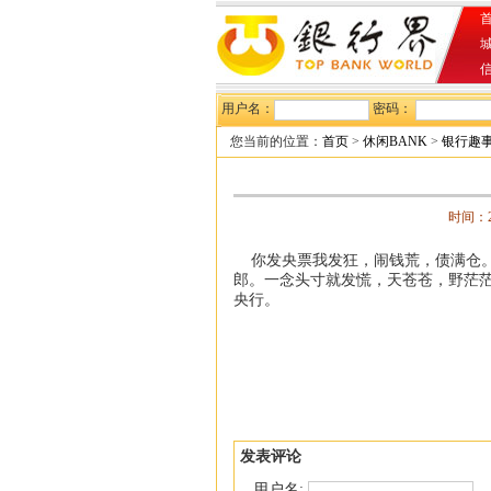
首
用户名：
密码：
您当前的位置：
首页
>
休闲BANK
>
银行趣
时间：20
你发央票我发狂，闹钱荒，债满仓。
郎。一念头寸就发慌，天苍苍，野茫茫。
央行。
发表评论
用户名: