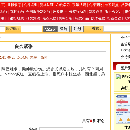
 页
|
业界动态
|
银行培训
|
资格认证
|
在线学习
|
政策法规
|
银行理财
|
专家观点
|
品牌
城商行
|
农村金融
|
全国股份制银行
|
外资银行
|
分支行动态
|
贷款通道
|
银行会客厅
|
银
信用卡
|
银行股票
|
论文集锦
|
焦点人物
|
机构分析
|
贷款产品
|
媒体视觉
|
行业会议
|
人
搜索：
验证码：
事
·
央行
·
监管
资金紧张
·
地方
·
央行
13-06-25 15:04:07 来源：微博
图片
隔夜难求，抛券最心伤。烧香哭求逆回购，几时有？问周
Shibor疯狂，直线往上涨。垂死病中惊坐起，西北望，跪
央行
共有
0
条评论
一季
密码: