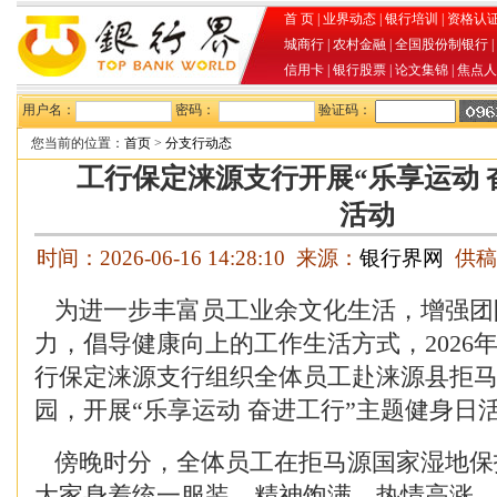
首 页
|
业界动态
|
银行培训
|
资格认
城商行
|
农村金融
|
全国股份制银行
|
信用卡
|
银行股票
|
论文集锦
|
焦点人
用户名：
密码：
验证码：
您当前的位置：
首页
>
分支行动态
工行保定涞源支行开展“乐享运动 
活动
时间：2026-06-16 14:28:10 来源：
银行界网
供稿
为进一步丰富员工业余文化生活，增强团
力，倡导健康向上的工作生活方式，2026年
行保定涞源支行组织全体员工赴涞源县拒
园，开展“乐享运动 奋进工行”主题健身日
傍晚时分，全体员工在拒马源国家湿地保
大家身着统一服装，精神饱满、热情高涨