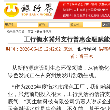
首 页
|
业界动态
|
银行培训
|
资格认
城商行
|
农村金融
|
全国股份制银行
|
信用卡
|
银行股票
|
论文集锦
|
焦点人
用户名：
密码：
验证码：
您当前的位置：
首页
>
分支行动态
工行衡水冀州支行普惠金融赋能
时间：2026-06-15 12:42:02 来源：
银行界网
供稿单
者：肖玉冰
从新能源建设到生态环保领域，从智能化
绿色发展正在古冀州焕发出勃勃生机。
“作为2026年度衡水市绿色工厂，我们始
业，虽然前期投入很大，工行灵活的信贷
底气。”某生物科技有限公司负责人说起企
示金融活水就是生命线。不久前，基于企