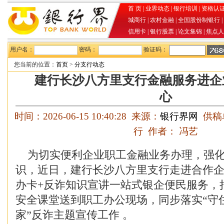
首 页
|
业界动态
|
银行培训
|
资格认
城商行
|
农村金融
|
全国股份制银行
|
信用卡
|
银行股票
|
论文集锦
|
焦点人
用户名：
密码：
验证码：
您当前的位置：
首页
>
分支行动态
建行长沙八方里支行金融服务进企
心
时间：2026-06-15 10:40:28 来源：
银行界网
供稿
行 作者： 冯艺
为切实便利企业职工金融业务办理，强化
识，近日，建行长沙八方里支行走进合作
办卡+反诈知识宣讲一站式银企便民服务，
安全课堂送到职工办公现场，同步落实“守
家”反诈主题宣传工作 。