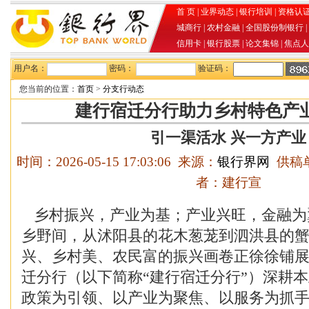
首 页
|
业界动态
|
银行培训
|
资格认
城商行
|
农村金融
|
全国股份制银行
|
信用卡
|
银行股票
|
论文集锦
|
焦点人
用户名：
密码：
验证码：
您当前的位置：
首页
>
分支行动态
建行宿迁分行助力乡村特色产业
引一渠活水 兴一方产业
时间：2026-05-15 17:03:06 来源：
银行界网
供稿单
者：建行宣
乡村振兴，产业为基；产业兴旺，金融为
乡野间，从沭阳县的花木葱茏到泗洪县的
兴、乡村美、农民富的振兴画卷正徐徐铺
迁分行（以下简称“建行宿迁分行”）深耕
政策为引领、以产业为聚焦、以服务为抓手