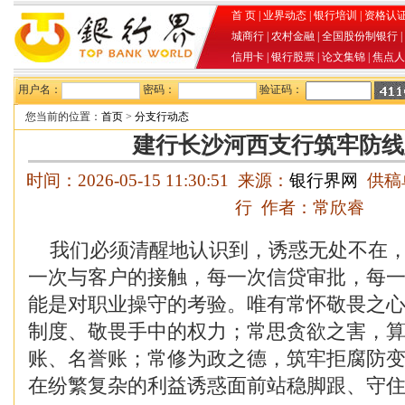
首 页
|
业界动态
|
银行培训
|
资格认
城商行
|
农村金融
|
全国股份制银行
|
信用卡
|
银行股票
|
论文集锦
|
焦点人
用户名：
密码：
验证码：
您当前的位置：
首页
>
分支行动态
建行长沙河西支行筑牢防线
时间：2026-05-15 11:30:51 来源：
银行界网
供稿
行 作者：常欣睿
我们必须清醒地认识到，诱惑无处不在，
一次与客户的接触，每一次信贷审批，每
能是对职业操守的考验。唯有常怀敬畏之
制度、敬畏手中的权力；常思贪欲之害，
账、名誉账；常修为政之德，筑牢拒腐防
在纷繁复杂的利益诱惑面前站稳脚跟、守