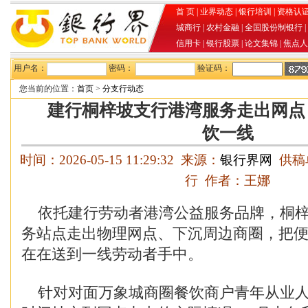
首 页
|
业界动态
|
银行培训
|
资格认
城商行
|
农村金融
|
全国股份制银行
|
信用卡
|
银行股票
|
论文集锦
|
焦点人
用户名：
密码：
验证码：
您当前的位置：
首页
>
分支行动态
建行桐梓坡支行港湾服务走出网点
饮一线
时间：2026-05-15 11:29:32 来源：
银行界网
供稿
行 作者：王娜
依托建行劳动者港湾公益服务品牌，桐梓
务站点走出物理网点、下沉周边商圈，把
在在送到一线劳动者手中。
针对对面万象城商圈餐饮商户青年从业人