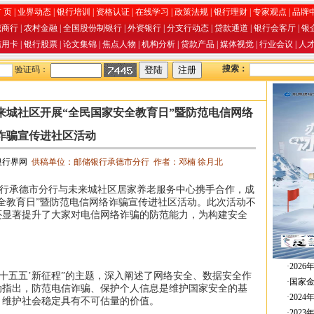
 页
|
业界动态
|
银行培训
|
资格认证
|
在线学习
|
政策法规
|
银行理财
|
专家观点
|
品牌
城商行
|
农村金融
|
全国股份制银行
|
外资银行
|
分支行动态
|
贷款通道
|
银行会客厅
|
银
信用卡
|
银行股票
|
论文集锦
|
焦点人物
|
机构分析
|
贷款产品
|
媒体视觉
|
行业会议
|
人
搜索：
验证码：
来城社区开展“全民国家安全教育日”暨防范电信网络
诈骗宣传进社区活动
银行界网
供稿单位：邮储银行承德市分行 作者：邓楠 徐月北
银行承德市分行与未来城社区居家养老服务中心携手合作，成
全教育日”暨防范电信网络诈骗宣传进社区活动。此次活动不
还显著提升了大家对电信网络诈骗的防范能力，为构建安全
·
202
十五五’新征程”的主题，深入阐述了网络安全、数据安全作
·
国家
动指出，防范电信诈骗、保护个人信息是维护国家安全的基
·
202
、维护社会稳定具有不可估量的价值。
·
202