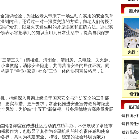
图片
全知识经验，为社区老人带来了一场生动而实用的安全教育
的深刻内涵，还通过一对一深度交流的方式，向老人们传授了
四会”知识，以及火灾逃生时的常见误区和正确方法。这些实
纷纷表示将把学到的知识应用到日常生活中，提高自我保护
央行：
“三清三关”（清楼道、清阳台、清厨房、关电源、关火源、
常小事做起，消除安全隐患，共同营造安全的居住环境。同
构建了“单位+家庭+社会”三位一体的协同宣传格局，进一
。
银保监
机，持续深入贯彻上级关于国家安全与消防安全的工作部
准、更实举措、更严要求，常态化推进安全宣传教育与隐患
热门
全风险，为护航“十五五”新征程、服务承德地方高质量发展
·
建行衡水
·
建行宿迁
电信网络诈骗宣传进社区活动的成功举办，不仅展现了承德市
的积极作为，也彰显了其作为金融机构的社会责任感和使命
·
建行吕梁
会各界，共同为构建安全、和谐、稳定的社会环境贡献力