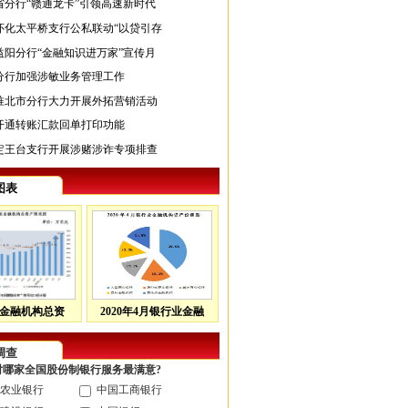
省分行“赣通龙卡”引领高速新时代
怀化太平桥支行公私联动“以贷引存
益阳分行“金融知识进万家”宣传月
分行加强涉敏业务管理工作
淮北市分行大力开展外拓营销活动
开通转账汇款回单打印功能
定王台支行开展涉赌涉诈专项排查
图表
金融机构总资
2020年4月银行业金融
调查
您对哪家全国股份制银行服务最满意?
农业银行
中国工商银行