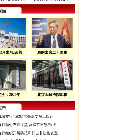
新闻
3月末M2余额
易纲出席二十国集
会：2020年
北京金融法院即将
点击
桃城支行“游戏”晨会深受员工欢迎
分行精心布置厅堂 营造节日氛围(图
分行组织开展防范和打击非法集资宣