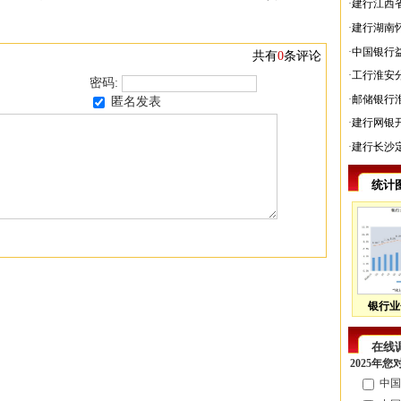
·
建行江西
·
建行湖南
·
中国银行
共有
0
条评论
·
工行淮安
密码:
·
邮储银行
匿名发表
·
建行网银
·
建行长沙
统计
银行业
在线
2025年
中国