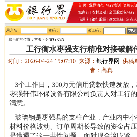
首 页
|
业界动态
|
银行培训
|
资格认
城商行
|
农村金融
|
全国股份制银行
|
信用卡
|
银行股票
|
论文集锦
|
焦点人
用户名：
密码：
验证码：
您当前的位置：
首页
>
分支行动态
工行衡水枣强支行精准对接破解
时间：2026-04-24 15:07:10 来源：
银行界网
供稿单
者：高真
3个工作日，300万元信用贷款快速发放
枣强轩伟环保设备有限公司负责人对工行
满意。
玻璃钢是枣强县的支柱产业，产业内中小
材料价格波动、订单周期长导致的资金占
是遭遇了这一共性问题，面对现金流吃紧