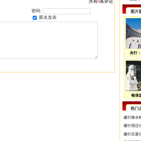
共有
0
条评论
密码:
图片
匿名发表
央行：
银保监
热门
·
建行衡水
·
建行宿迁
·
建行吕梁