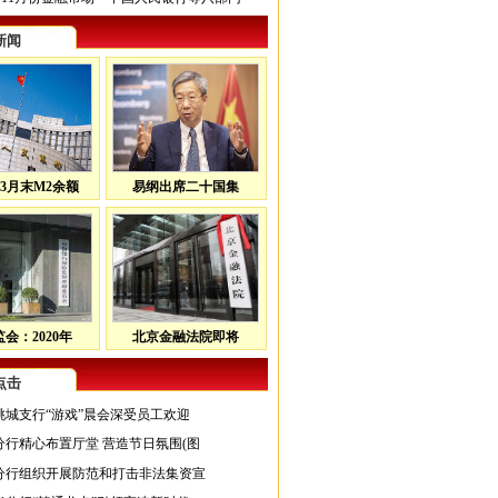
新闻
3月末M2余额
易纲出席二十国集
会：2020年
北京金融法院即将
点击
桃城支行“游戏”晨会深受员工欢迎
分行精心布置厅堂 营造节日氛围(图
分行组织开展防范和打击非法集资宣