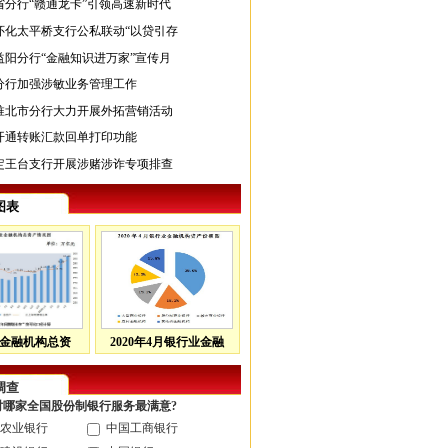
省分行“赣通龙卡”引领高速新时代
怀化太平桥支行公私联动“以贷引存
益阳分行“金融知识进万家”宣传月
分行加强涉敏业务管理工作
淮北市分行大力开展外拓营销活动
开通转账汇款回单打印功能
定王台支行开展涉赌涉诈专项排查
图表
金融机构总资
2020年4月银行业金融
调查
您对哪家全国股份制银行服务最满意?
农业银行
中国工商银行