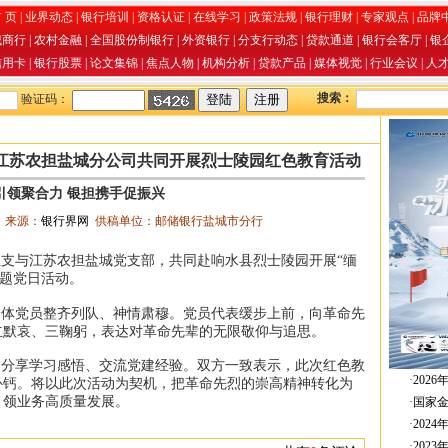
 页
|
业界动态
|
银行培训
|
资格认证
|
在线学习
|
政策法规
|
银行理财
|
专家观点
|
品牌
城商行
|
农村金融
|
全国股份制银行
|
外资银行
|
分支行动态
|
贷款通道
|
银行会客厅
|
银
信用卡
|
银行股票
|
论文集锦
|
焦点人物
|
机构分析
|
贷款产品
|
媒体视觉
|
行业会议
|
人
搜索：
验证码：
江苏农担盐城分公司共同开展烈士陵园红色教育活动
引领聚合力 银担携手促振兴
06 来源：
银行界网
供稿单位：邮储银行盐城市分行
支与江苏农担盐城党支部，共同赴响水县烈士陵园开展“缅
主题党日活动。
体党员整齐列队、神情肃穆。党员代表缓步上前，向革命先
立默哀、三鞠躬，表达对革命先辈的无限敬仰与追思。
分享学习感悟、交流党建经验。双方一致表示，此次红色教
·
202
补钙。将以此次活动为契机，把革命先烈的崇高精神转化为
引领业务高质量发展。
·
国家
·
202
·
202