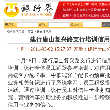
首 页
|
业界动态
|
银行培训
|
资格认
城商行
|
农村金融
|
全国股份制银行
|
信用卡
|
银行股票
|
论文集锦
|
焦点人
用户名：
密码：
验证码：
您当前的位置：
首页
>
分支行动态
建行唐山复兴路支行培训信用
时间：2011-03-02 15:27:37 来源：建行
2月28日，建行唐山复兴路支行进行信
培训，该行全体员工踊跃参与培训，对信
高端客户配卡率、中低端客户配卡的预审
业务相关知识进行了系统学习，员工积极
活跃。通过培训，该行员工对信用卡业务
宽，营销汽车分期业务的积极性进一步增
信用卡业务的信心。