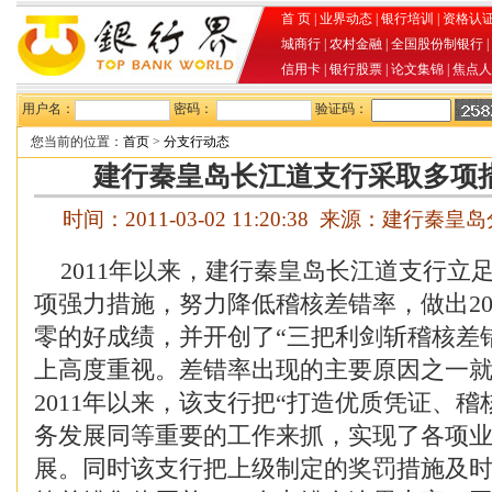
首 页
|
业界动态
|
银行培训
|
资格认
城商行
|
农村金融
|
全国股份制银行
|
信用卡
|
银行股票
|
论文集锦
|
焦点人
用户名：
密码：
验证码：
您当前的位置：
首页
>
分支行动态
建行秦皇岛长江道支行采取多项
时间：2011-03-02 11:20:38 来源：建行
2011年以来，建行秦皇岛长江道支行立
项强力措施，努力降低稽核差错率，做出20
零的好成绩，并开创了“三把利剑斩稽核差
上高度重视。差错率出现的主要原因之一
2011年以来，该支行把“打造优质凭证、稽
务发展同等重要的工作来抓，实现了各项
展。同时该支行把上级制定的奖罚措施及