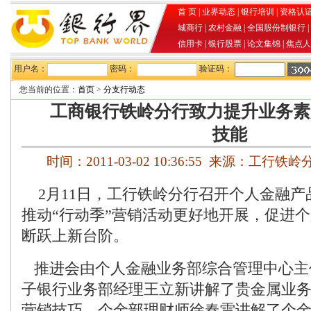
首 页
|
业界动态
|
银行培训
|
资格认
城商行
|
农村金融
|
全国股份制银行
|
信用卡
|
银行股票
|
论文集锦
|
焦点人
用户名：
密码：
验证码：
您当前的位置：
首页
>
分支行动态
工商银行铁岭分行致力提升业务素
技能
时间：2011-03-02 10:36:55 来源：工行
2月11日，工行铁岭分行召开个人金融产
推动“行动季”营销活动更好地开展，促进
断跃上新台阶。
推进会由个人金融业务部综合管理中心主
子银行业务部经理王立新讲解了贵金属业
营销技巧，个金部理财师徐春雷讲解了个