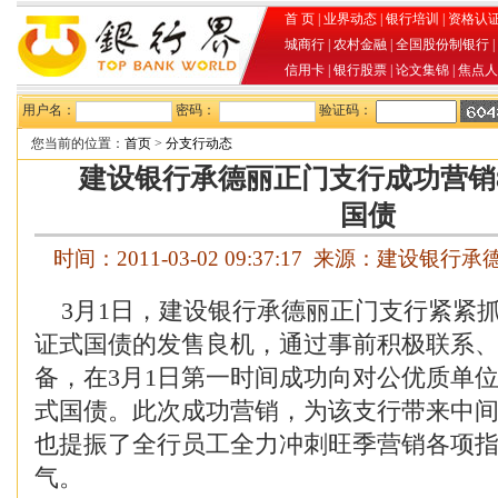
首 页
|
业界动态
|
银行培训
|
资格认
城商行
|
农村金融
|
全国股份制银行
|
信用卡
|
银行股票
|
论文集锦
|
焦点人
用户名：
密码：
验证码：
您当前的位置：
首页
>
分支行动态
建设银行承德丽正门支行成功营销8
国债
时间：2011-03-02 09:37:17 来源：建设
3月1日，建设银行承德丽正门支行紧紧抓住
证式国债的发售良机，通过事前积极联系
备，在3月1日第一时间成功向对公优质单位营
式国债。此次成功营销，为该支行带来中间
也提振了全行员工全力冲刺旺季营销各项
气