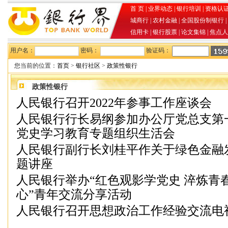
首 页
|
业界动态
|
银行培训
|
资格认
城商行
|
农村金融
|
全国股份制银行
|
信用卡
|
银行股票
|
论文集锦
|
焦点人
用户名：
密码：
验证码：
您当前的位置：
首页
>
银行社区
>
政策性银行
政策性银行
人民银行召开2022年参事工作座谈会
人民银行行长易纲参加办公厅党总支第
党史学习教育专题组织生活会
人民银行副行长刘桂平作关于绿色金融
题讲座
人民银行举办“红色观影学党史 淬炼青
心”青年交流分享活动
人民银行召开思想政治工作经验交流电