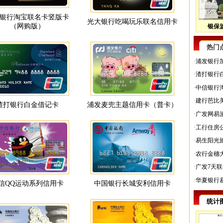
银行淘宝联名卡竖版卡
光大银行吃喝玩乐联名信用卡
（网购版）
银保监
热门
·
浦发银行
·
渣打银行
·
中信银行
·
建行芭比
渣打银行白金借记卡
浦发麦兜主题信用卡（普卡）
·
广发网易
·
工行住房
·
易生阳光
·
农行金穗
·
广发7天
·
华夏银行
信QQ运动系列信用卡
中国银行长城安利信用卡
统计