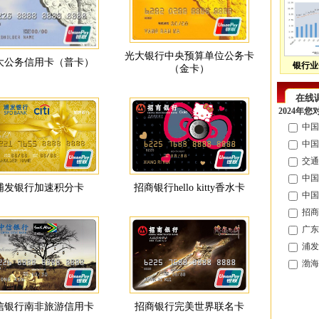
光大银行中央预算单位公务卡
大公务信用卡（普卡）
银行业
（金卡）
在线
2024年
中国
中国
交通
中国
浦发银行加速积分卡
招商银行hello kitty香水卡
中国
招商
广东
浦发
渤海
信银行南非旅游信用卡
招商银行完美世界联名卡