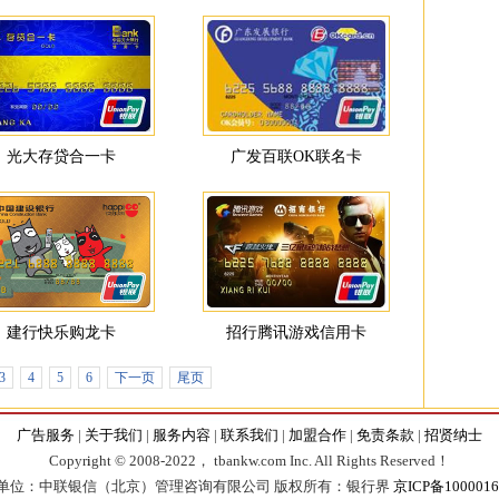
光大存贷合一卡
广发百联OK联名卡
建行快乐购龙卡
招行腾讯游戏信用卡
3
4
5
6
下一页
尾页
广告服务
|
关于我们
|
服务内容
|
联系我们
|
加盟合作
|
免责条款
|
招贤纳士
Copyr
i
ght © 2008-2022， tbankw.com Inc. All Rights Reserved！
单位：中联银信（北京）管理咨询有限公司 版权所有：银行界
京ICP备1000016