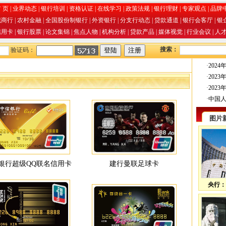
 页
|
业界动态
|
银行培训
|
资格认证
|
在线学习
|
政策法规
|
银行理财
|
专家观点
|
品牌
城商行
|
农村金融
|
全国股份制银行
|
外资银行
|
分支行动态
|
贷款通道
|
银行会客厅
|
银
信用卡
|
银行股票
|
论文集锦
|
焦点人物
|
机构分析
|
贷款产品
|
媒体视觉
|
行业会议
|
人
搜索：
验证码：
·
202
·
202
·
202
·
中国
图片
银行超级QQ联名信用卡
建行曼联足球卡
央行：