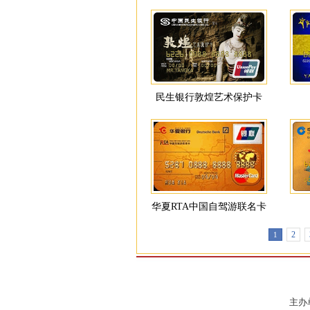
民生银行敦煌艺术保护卡
华夏RTA中国自驾游联名卡
2
1
主办