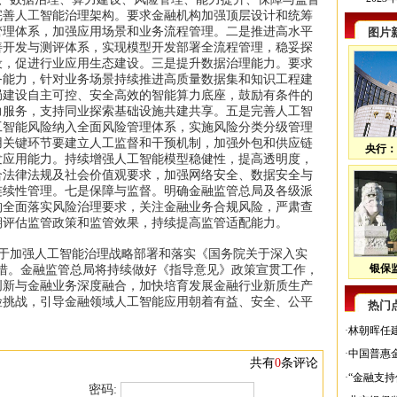
完善人工智能治理架构。要求金融机构加强顶层设计和统筹
管理体系，加强应用场景和业务流程管理。二是推进高水平
图片
善开发与测评体系，实现模型开发部署全流程管理，稳妥探
设，促进行业应用生态建设。三是提升数据治理能力。要求
务能力，针对业务场景持续推进高质量数据集和知识工程建
局建设自主可控、安全高效的智能算力底座，鼓励有条件的
力服务，支持同业探索基础设施共建共享。五是完善人工智
工智能风险纳入全面风险管理体系，实施风险分类分级管理
用关键环节要建立人工监督和干预机制，加强外包和供应链
央行：
发应用能力。持续增强人工智能模型稳健性，提高透明度，
合法律法规及社会价值观要求，加强网络安全、数据安全与
连续性管理。七是保障与监督。明确金融监管总局及各级派
构全面落实风险治理要求，关注金融业务合规风险，严肃查
期评估监管政策和监管效果，持续提高监管适配能力。
于加强人工智能治理战略部署和落实《国务院关于深入实
银保监
举措。金融监管总局将持续做好《指导意见》政策宣贯工作，
创新与金融业务深度融合，加快培育发展金融行业新质生产
险挑战，引导金融领域人工智能应用朝着有益、安全、公平
热门
·
林朝晖任
·
中国普惠金
共有
0
条评论
·
“金融支
密码: