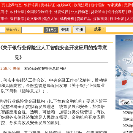
 页
|
业界动态
|
银行培训
|
资格认证
|
在线学习
|
政策法规
|
银行理财
|
专家观点
|
品牌
城商行
|
农村金融
|
全国股份制银行
|
外资银行
|
分支行动态
|
贷款通道
|
银行会客厅
|
银
信用卡
|
银行股票
|
论文集锦
|
焦点人物
|
机构分析
|
贷款产品
|
媒体视觉
|
行业会议
|
人
搜索：
验证码：
《关于银行业保险业人工智能安全开发应用的指导意
见》
12:56:46 来源：
国家金融监督管理总局网站
，落实中央经济工作会议、中央金融工作会议精神，推动银
用和风险防控，金融监管总局近日发布《关于银行业保险业
（以下简称《指导意见》）。
的银行业保险业金融机构（以下简称金融机构）要以习近平
，完整准确全面贯彻新发展理念，统筹发展和安全，加快培
工智能应用合规、透明、可信赖，加强分类分级管理，有效
·
202
更好服务实体经济和满足人民群众需要。金融机构开发应用
·
国家
可控、务实高效及安全发展的原则。
·
202
·
202
、数据治理、算力建设、风险管理、能力提升、保障与监督