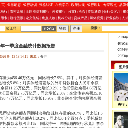
 页
|
业界动态
|
银行培训
|
资格认证
|
在线学习
|
政策法规
|
银行理财
|
专家观点
|
品牌
城商行
|
农村金融
|
全国股份制银行
|
外资银行
|
分支行动态
|
贷款通道
|
银行会客厅
|
银
信用卡
|
银行股票
|
论文集锦
|
焦点人物
|
机构分析
|
贷款产品
|
媒体视觉
|
行业会议
|
人
搜索：
验证码：
·
202
·
国家
26年一季度金融统计数据报告
·
202
·
202
26-04-13 18:14:11 来源：
央行
图片
存量为456.46万亿元，同比增长7.9%。其中，对实体经济发
同比增长5.8%；对实体经济发放的外币贷款折合人民币余额
余额11.25万亿元，同比增长0.2%；信托贷款余额4.68万亿
票余额2.73万亿元，同比增长2.3%；企业债券余额35.16
98.47万亿元，同比增长15.9%；非金融企业境内股票余额
央行：
币贷款余额占同期社会融资规模存量的60.7%，同比低1.3
合人民币余额占比0.2%，同比低0.1个百分点；委托贷款
点；信托贷款余额占比1%，同比持平；未贴现的银行承兑汇票余