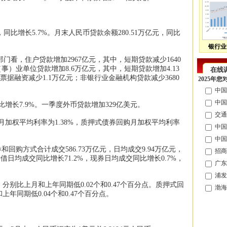
，同比增长5.7%。月末人民币贷款余额280.51万亿元，同比
银行业
门看，住户贷款增加2967亿元，其中，短期贷款减少1640
事）业单位贷款增加8.6万亿元，其中，短期贷款增加4.13
在线
票据融资减少1.1万亿元；非银行业金融机构贷款减少3680
2025年
中国
中国
比增长7.9%。一季度外币贷款增加329亿美元。
交通
月加权平均利率为1.38%，质押式债券回购月加权平均利率
中国
中国
回购方式合计成交586.73万亿元，日均成交9.94万亿元，
招商
借日均成交同比增长71.2%，现券日均成交同比增长0.7%，
广东
浦发
，分别比上月和上年同期低0.02个和0.47个百分点。质押式回
渤海
年同期低0.04个和0.47个百分点。