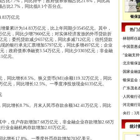
占比7.7%，同比持平；政府债券余额占比21.6%，同比高
占比2.7%，同比低0.1个百分点。
银保监
.83万亿元
增量累计为14.83万亿元，比上年同期少3545亿元。其中，
热门
万亿元，同比少增7960亿元；对实体经济发放的外币贷款折
·
林朝晖任
9亿元；委托贷款减少657亿元，同比多减712亿元；信托贷款
贴现的银行承兑汇票增加5797亿元，同比多增497亿元；企业
·
中国普惠金
亿元；政府债券净融资3.54万亿元，同比少3303亿元；非金融
·
“金融支
11亿元。
·
北京银保
·
国家金融
亿元，同比增长8.5%。狭义货币(M1)余额119.32万亿元，同比
·
银保监会：
71万亿元，同比增长12.5%。一季度净投放现金6135亿元。
·
广东茂名
元
·
人民银行召
·
河北银行
，同比增长8.7%。月末人民币存款余额342.41万亿元，同比
·
央行：3月
其中，住户存款增加7.68万亿元，非金融企业存款增加2.68万
统计
银行业金融机构存款增加2.03万亿元。
同比增长17.8%。一季度外币存款增加703亿美元。