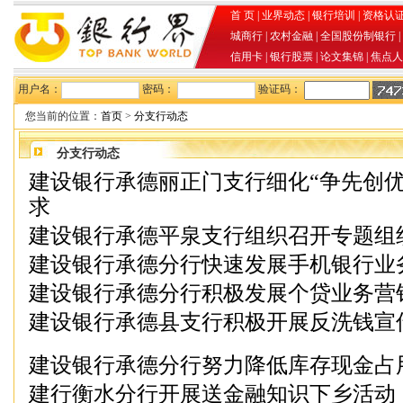
首 页
|
业界动态
|
银行培训
|
资格认
城商行
|
农村金融
|
全国股份制银行
|
信用卡
|
银行股票
|
论文集锦
|
焦点人
用户名：
密码：
验证码：
您当前的位置：
首页
>
分支行动态
分支行动态
建设银行承德丽正门支行细化“争先创优
求
建设银行承德平泉支行组织召开专题组
建设银行承德分行快速发展手机银行业
建设银行承德分行积极发展个贷业务营
建设银行承德县支行积极开展反洗钱宣
建设银行承德分行努力降低库存现金占
建行衡水分行开展送金融知识下乡活动