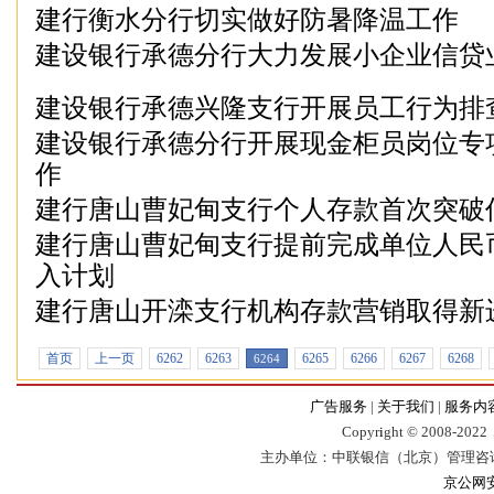
建行衡水分行切实做好防暑降温工作
建设银行承德分行大力发展小企业信贷
建设银行承德兴隆支行开展员工行为排
建设银行承德分行开展现金柜员岗位专
作
建行唐山曹妃甸支行个人存款首次突破
建行唐山曹妃甸支行提前完成单位人民
入计划
建行唐山开滦支行机构存款营销取得新
首页
上一页
6262
6263
6265
6266
6267
6268
6264
广告服务
|
关于我们
|
服务内
Copyr
i
ght © 2008-2022，
主办单位：中联银信（北京）管理咨
京公网安备