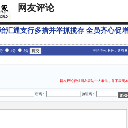
网友评论
治汇通支行多措并举抓揽存 全员齐心促
平均得分:
0
分，共有
0
3分
4分
5分
网友评论仅供网友表达个人看法，并不表明
密码：
验证码：