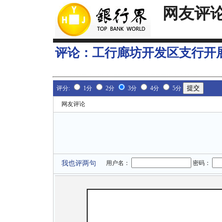
网友评
评论：
工行廊坊开发区支行开
评分:
1分
2分
3分
4分
5分
网友评论
我也评两句
用户名：
密码：