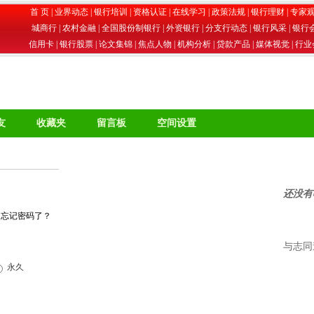
首 页
|
业界动态
|
银行培训
|
资格认证
|
在线学习
|
政策法规
|
银行理财
|
专家
城商行
|
农村金融
|
全国股份制银行
|
外资银行
|
分支行动态
|
银行风采
|
银行
信用卡
|
银行股票
|
论文集锦
|
焦点人物
|
机构分析
|
贷款产品
|
媒体视觉
|
行业
友
收藏夹
留言板
空间设置
还没有
忘记密码了？
与志同
永久