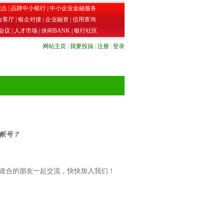
观点
|
品牌中小银行
|
中小企业金融服务
会客厅
|
银企对接
|
企业融资
|
信用查询
会议
|
人才市场
|
休闲BANK
|
银行社区
网站主页
|
我要投搞
|
注册
|
登录
帐号？
道合的朋友一起交流，快快加入我们！